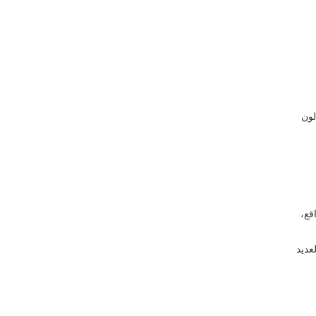
لون
قع،
عديد