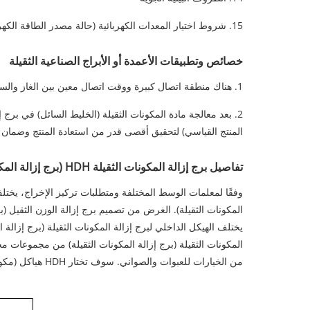
15. شروط اختيار المعدات الكهربائية (حالة مصدر الطاقة الكهربائية) ______
خصائص وتطبيقات الأعمدة أو الأبراج الصناعية الثقيلة
1. هناك منطقة اتصال كبيرة ووقت اتصال معين بين الغاز والسائل؛
2. بعد معالجة مادة المكونات الثقيلة (الخليط السائل) في برج 
المنتج القياسي) لتحقيق أقصى قدر من استعادة المنتج وضمان ا
تفاصيل برج إزالة المكونات الثقيلة HDH (برج إزالة المكونات الثقيلة):
وفقًا لمعلمات الوسط المختلفة ومتطلبات تركيز الإخراج، يختلف 
المكونات الثقيلة). الغرض من تصميم برج إزالة الوزن الثقيل (بر
يختلف الهيكل الداخلي لبرج إزالة المكونات الثقيلة (برج إزالة 
المكونات الثقيلة (برج إزالة المكونات الثقيلة) من مجموعات مختلف
من الخيارات للعبوات والصواني. سوف تختار HDH هياكل (مكونات) داخلية مختلفة عند التصميم لك.