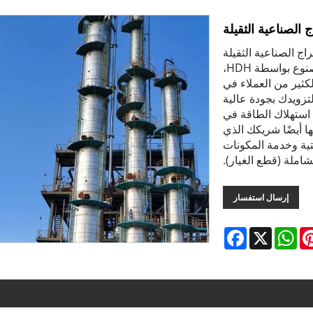
ج الصناعية الثقيلة
اج الصناعية الثقيلة
(العمود) هي نوع واحد من برج التقطير (العمود) المصنوع بواسطة HDH،
الكثير من العملاء في
 على استعداد لتزويدك بجودة عالية
استهلاك الطاقة في
ولكنها أيضًا شريكك الذي
تية وخدمة المكونات
شاملة (قطع الغيار).
إرسال استفسار
Facebook
WhatsApp
X
Pintere
L