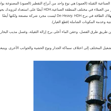
ج الصناعية الثقيلة (العمود) هي نوع واحد من أبراج التقطير (العمود) المصنوعة بو
HDH، كما يتم اعتماد برج الإزالة الثقيلة (العمود) من قبل الكثير من العملاء في مختلف المنطقة الصناعية.HDH أيضًا على استعداد لت
عالية وتحسين التصميم والأسعار التنافسية وكذلك انخفاض استهلاك الطاقة في برج De-Heavy. HDH ليست مجرد شركة مصنعة ولكنها أيضًا
ية وخدمة المكونات الشاملة (قطع الغيار).
ك عن طريق طرق الفصل، وحقن الماء أعلى برج إزالة الثقيلة، وغسل مذيب البخار 
ل المختلف إلى اختلاف سماكة الجدار ونوع الحشية والجوانب الأخرى. وينبغ